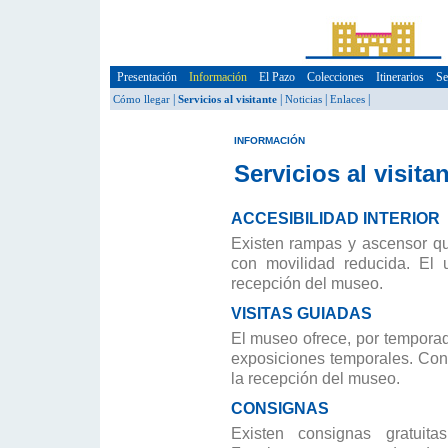
Presentación
Información
El Pazo
Colecciones
Itinerarios
Se
|
|
|
|
Cómo llegar
Servicios al visitante
Noticias
Enlaces
INFORMACIÓN
Servicios al visita
ACCESIBILIDAD INTERIOR
Existen rampas y ascensor que
con movilidad reducida. El 
recepción del museo.
VISITAS GUIADAS
El museo ofrece, por temporada
exposiciones temporales. Con
la recepción del museo.
CONSIGNAS
Existen consignas gratuit