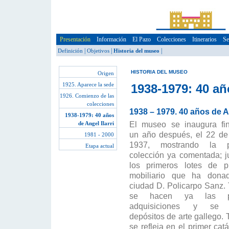
Presentación
Información
El Pazo
Colecciones
Itinerarios
Se
|
|
|
Definición
Objetivos
Historia del museo
HISTORIA DEL MUSEO
Origen
1925. Aparece la sede
1938-1979: 40 año
1926. Comienzo de las
colecciones
1938 – 1979. 40 años de An
1938-1979: 40 años
de Angel Ilarri
El museo se inaugura fi
un año después, el 22 de 
1981 - 2000
1937, mostrando la 
Etapa actual
colección ya comentada; j
los primeros lotes de p
mobiliario que ha dona
ciudad D. Policarpo Sanz.
se hacen ya las pr
adquisiciones y se 
depósitos de arte gallego. 
se refleja en el primer cat