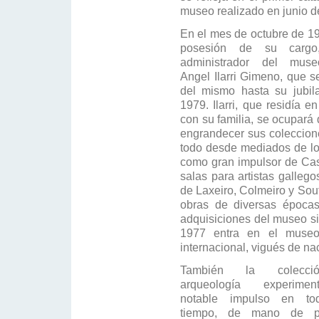
museo realizado en junio d
En el mes de octubre de 1
posesión de su carg
administrador del mus
Angel Ilarri Gimeno, que s
del mismo hasta su jubil
1979. Ilarri, que residía e
con su familia, se ocupará 
engrandecer sus coleccione
todo desde mediados de los
como gran impulsor de Cas
salas para artistas galleg
de Laxeiro, Colmeiro y Sout
obras de diversas épocas
adquisiciones del museo s
1977 entra en el museo 
internacional, vigués de na
También la colecc
arqueología experim
notable impulso en to
tiempo, de mano de p