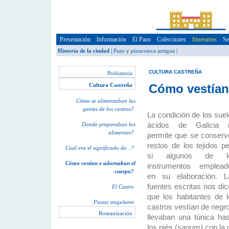
Presentación
Información
El Pazo
Colecciones
Itinerarios
Se
|
|
Historia de la ciudad
Pazo y pinacoteca antigua
CULTURA CASTREÑA
Prehistoria
Cultura Castreña
Cómo vestían
Cómo se alimentaban las
gentes de los castros?
La condición de los sue
ácidos de Galicia 
Donde preparaban los
alimentos?
permite que se conserv
restos de los tejidos p
Cual era el significado de...?
si algunos de l
Cómo vestían e adornaban el
instrumentos emplead
cuerpo?
en su elaboración. L
fuentes escritas nos di
El Castro
que los habitantes de 
Piezas singulares
castros vestían de negr
Romanización
llevaban una túnica ha
los piés (
sagum)
con la 