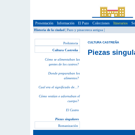
Presentación
Información
El Pazo
Colecciones
Itinerarios
Se
|
|
Historia de la ciudad
Pazo y pinacoteca antigua
CULTURA CASTREÑA
Prehistoria
Cultura Castreña
Piezas singul
Cómo se alimentaban las
gentes de los castros?
Donde preparaban los
alimentos?
Cual era el significado de...?
Cómo vestían e adornaban el
cuerpo?
El Castro
Piezas singulares
Romanización